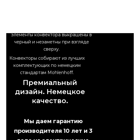
можно подобрать под цвет и текстуру
деревянного паркета или мраморной
плитки. Или сделать смелый акцент и
добавить цвет. Корпус и внутренние
элементы конвектора выкрашены в
черный и незаметны при взгляде
сверху.
Конвекторы собирают из лучших
комплектующих по немецким
стандартам Mohlenhoff.
Премиальный
дизайн. Немецкое
качество.
Мы даем гарантию
производителя 10 лет и 3