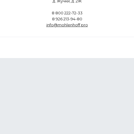
д. Жучки, д. 2Ж
8 800 222-72-33
8 926 213-94-80
info@mohlenhoff.pro
Продукция
О компании
Наши объекты
Документы