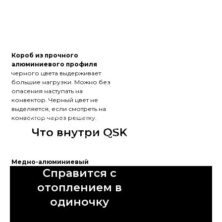
Короб из прочного
алюминиевого профиля
черного цвета выдерживает
большие нагрузки. Можно без
опасения наступать на
конвектор. Черный цвет не
Тангенциальный вентилятор перед
выделяется, если смотреть на
теплообменником увеличивает
конвектор через решетку.
максимальную мощность прибора
Что внутри QSK
более, чем в 5 раз. Помещение
можно отопить, используя только
конвекторы QSK.
Медно-алюминиевый
двухслойный теплообменник
Справится с
состоит из медной трубки и
отоплением в
алюминиевых пластин. Он
нагревает проходящий через
одиночку
него воздух.
Декоративная решетка