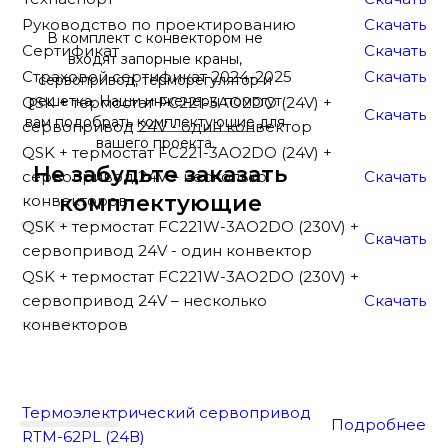
Руководство по проектированию
Скачать
В комплект с конвектором не
Сертификат
Скачать
входят запорные краны,
Страховой сертификат 2024-2025
Скачать
сервопривод, терморегулятор и
решетка. Наши инженеры помогут
QSK + термостат FC221-3AO2DO (24V) +
Скачать
вам подобрать
комплектующие
для
сервопривод 24V - один конвектор
вашего проекта.
QSK + термостат FC221-3AO2DO (24V) +
Не забудьте заказать
сервопривод 24V – несколько
Скачать
комплектующие
конвекторов
QSK + термостат FC221W-3AO2DO (230V) +
Скачать
сервопривод 24V - один конвектор
QSK + термостат FC221W-3AO2DO (230V) +
сервопривод 24V – несколько
Скачать
конвекторов
Термоэлектрический сервопривод
Подробнее
RTM-62PL (24В)