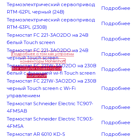
Термоэлектрический сервопривод
Подробнее
RTM-62PL черный (24В)
Термоэлектрический сервопривод
Подробнее
RTM-63PL (230В)
Термостат FC 221-3AO2DO на 24В
Подробнее
белый Touch screen
Термостат FC 221-3AO2DO на 24В
Подробнее
Подробнее о том как устроены
черный Touch screen
конвекторы Mohlenhoff
Термостат FC 221W-3AO2DO на 230В
Все модели конвекторов
Подробнее
белый с функцией wi-fi Touch screen
Mohlenhoff
Термостат FC 221W-3AO2DO на 230В
черный Touch screen с Wi-Fi
Подробнее
управлением
Термостат Schneider Electric TC907-
Подробнее
4FMSAB
Термостат Schneider Electric TC903-
Подробнее
4FMSA
Термостат AR 6010 KD-S
Подробнее