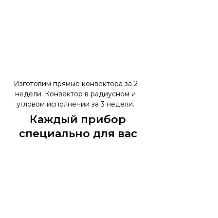
Решетка состоит из скругленных
алюминиевых профилей и
соединителей с резиновыми
антискользящими упорами. Простая
и изящная конструкция вместе с
превосходными эксплуатационными
свойствами и безопасностью —
уникальная разработка Mohlenhoff.
Изготовим прямые конвектора за 2
Декоративная
недели. Конвектор в радиусном и
угловом исполнении за 3 недели.
решетка, которую
Каждый прибор
хочется потрогать.
специально для вас
Цвета
Стандартное исполнение
RAL
Decor PRESTIGE
Алюминий
Жемчуг