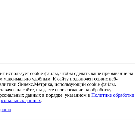
йт использует cookie-файлы, чтобы сделать ваше пребывание на
м максимально удобным. К cайту подключен сервис веб-
алитики Яндекс.Метрика, использующий cookie-файлы.
таваясь на сайте, вы даете свое согласие на обработку
рсональных данных в порядке, указанном в
Политике обработки
рсональных данных
.
орошо