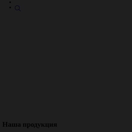
ВНУТРИПОЛЬНЫЕ
КОНВЕКТОРЫ
MOHLENHOFF
Премиум приборы для отопления помещений с
панорамными окнами
Производим в РФ по немецкой технологии
Декоративная решетка с безупречным дизайном
Можем изготовить по вашим размерам
Наша продукция