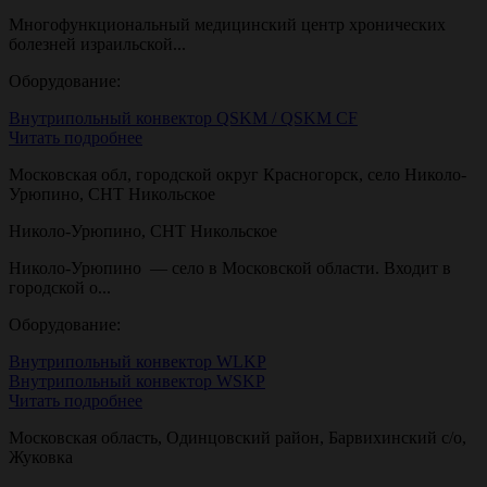
Многофункциональный медицинский центр хронических
болезней израильской...
Оборудование:
Внутрипольный конвектор QSKM / QSKM CF
Читать подробнее
Московская обл, городской округ Красногорск, село Николо-
Урюпино, СНТ Никольское
Николо-Урюпино, СНТ Никольское
Николо-Урюпино — село в Московской области. Входит в
городской о...
Оборудование:
Внутрипольный конвектор WLKP
Внутрипольный конвектор WSKP
Читать подробнее
Московская область, Одинцовский район, Барвихинский с/о,
Жуковка