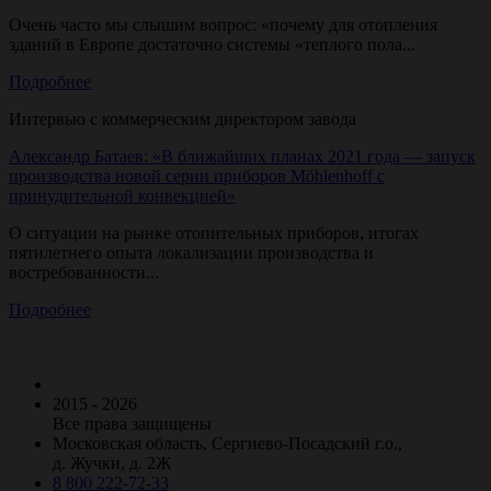
Очень часто мы слышим вопрос: «почему для отопления
зданий в Европе достаточно системы «теплого пола...
Подробнее
Интервью с коммерческим директором завода
Александр Батаев: «В ближайших планах 2021 года — запуск
производства новой серии приборов Möhlenhoff с
принудительной конвекцией»
О ситуации на рынке отопительных приборов, итогах
пятилетнего опыта локализации производства и
востребованности...
Подробнее
2015 - 2026
Все права защищены
Московская область, Сергиево-Посадский г.о.,
д. Жучки, д. 2Ж
8 800 222-72-33