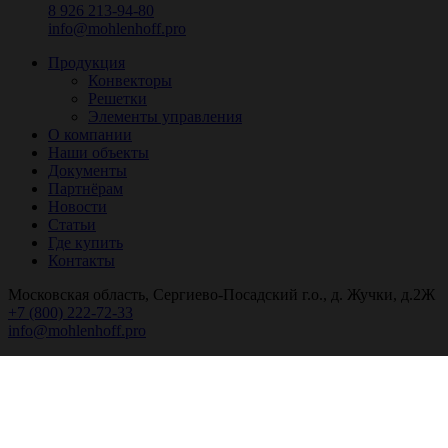
8 926 213-94-80
info@mohlenhoff.pro
Продукция
Конвекторы
Решетки
Элементы управления
О компании
Наши объекты
Документы
Партнёрам
Новости
Статьи
Где купить
Контакты
Московская область, Сергиево-Посадский г.о., д. Жучки, д.2Ж
+7 (800) 222-72-33
info@mohlenhoff.pro